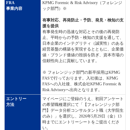
FRA
KPMG Forensic & Risk Advisory（フォレンジ
事業内容
ック部門）※
有事対応、再発防止・予防、発見・検知の支
援を提供
有事発生時の迅速な対応とその後の再発防
止、平時からの予防・検知の支援を通して、
日本企業のインテグリティ（誠実性）のある
経営基盤の構築を実現するとともに、企業価
値・ブランド価値の毀損を防ぎ、資本市場の
信頼性向上に貢献しています。
※ フォレンジック部門の新卒採用はKPMG
FASで行っております。入社後は、KPMG
FASへの入社後、株式会社KPMG Forensic &
Risk Advisoryへ出向となります。
エントリー
マイページにご登録のうえ、初回アンケート
方法
の希望職種選択にて「【フォレンジック部
門】データ分析コンサルタント職（大学院生
のみ）」を選択し、2026年5月29日（金）13
時までにエントリーシートをご提出くださ
い。