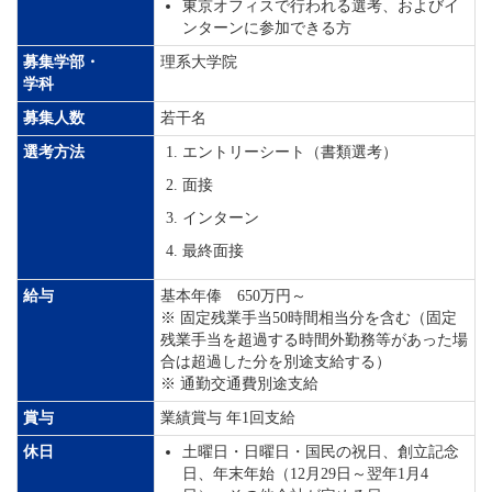
東京オフィスで行われる選考、およびイ
ンターンに参加できる方
募集学部・
理系大学院
学科
募集人数
若干名
選考方法
エントリーシート（書類選考）
面接
インターン
最終面接
給与
基本年俸 650万円～
※ 固定残業手当50時間相当分を含む（固定
残業手当を超過する時間外勤務等があった場
合は超過した分を別途支給する）
※ 通勤交通費別途支給
賞与
業績賞与 年1回支給
休日
土曜日・日曜日・国民の祝日、創立記念
日、年末年始（12月29日～翌年1月4