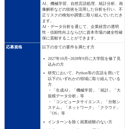
AI、機械学習、自然言語処理、統計分析、画
像解析などの技術を活用した分析を行い、不
正リスクの検知や調査に取り組んでいただき
ます。
AI・データ分析を通じて、企業経営の透明
性・信頼性向上ならびに資本市場の健全性確
保に貢献することができます。
応募資格
以下の全ての要件を満たす方
2027年10月~2028年9月に大学院を修了見
込みの方
研究において、Python等の言語を用いて
以下のいずれかの領域に取り組んでいる
方
・「生成AI」「機械学習」「統計」「大
規模データ分析」等
・「コンピュータサイエンス」「分散シ
ステム」「ネットワーク」「クラウド」
「OS」等
インターンを除く就業経験のない方